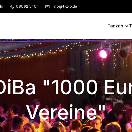
ld
06062 5404
info@t-z-o.de
Tanzen
T
DiBa "1000 Eur
Vereine"