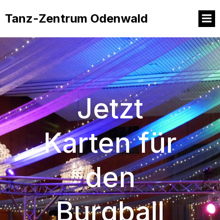
Tanz-Zentrum Odenwald
Jetzt
Karten für
den
Burgball