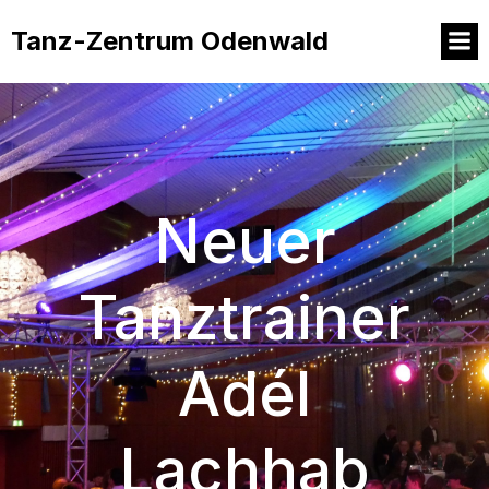
Tanz-Zentrum Odenwald
Neuer
Tanztrainer
Adél
Lachhab