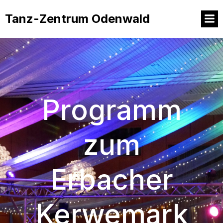
Tanz-Zentrum Odenwald
Programm
zum
Erbacher
Kerwemark