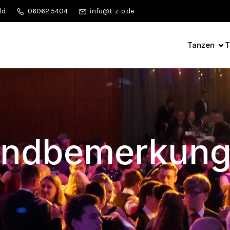
ld
06062 5404
info@t-z-o.de
Tanzen
T
ndbemerkun