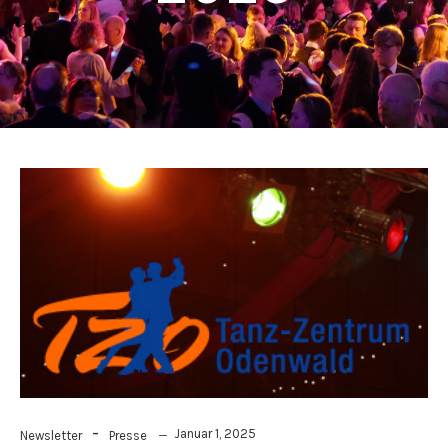
-
Januar 1, 2025
Newsletter
Presse