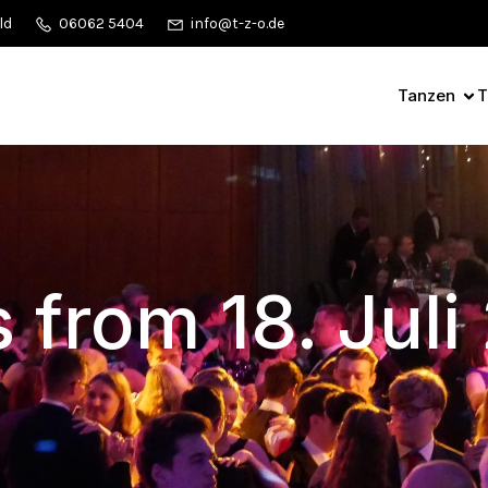
ld
06062 5404
info@t-z-o.de
Tanzen
T
 from 18. Jul