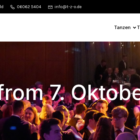
ld
06062 5404
info@t-z-o.de
Tanzen
T
from 7. Oktob