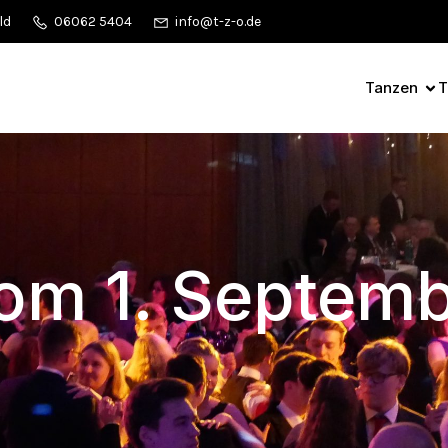
ld
06062 5404
info@t-z-o.de
Tanzen
T
rom 1. Septem