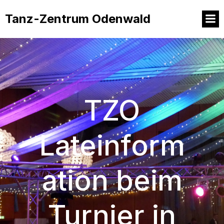
Tanz-Zentrum Odenwald
TZO
Lateinform
ation beim
Turnier in