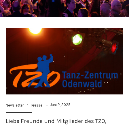
-
Juni 2, 2025
Newsletter
Presse
Liebe Freunde und Mitglieder des TZO,