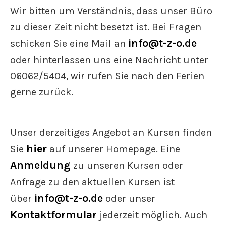
Wir bitten um Verständnis, dass unser Büro
zu dieser Zeit nicht besetzt ist. Bei Fragen
info@t-z-o.de
schicken Sie eine Mail an
oder hinterlassen uns eine Nachricht unter
06062/5404, wir rufen Sie nach den Ferien
gerne zurück.
Unser derzeitiges Angebot an Kursen finden
hier
Sie
auf unserer Homepage. Eine
Anmeldung
zu unseren Kursen oder
Anfrage zu den aktuellen Kursen ist
info@t-z-o.de
über
oder unser
Kontaktformular
jederzeit möglich. Auch