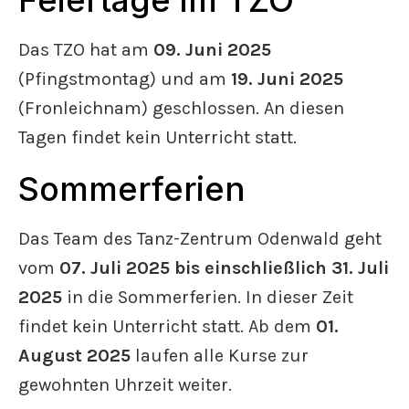
Das TZO hat am
09. Juni 2025
(Pfingstmontag) und am
19. Juni 2025
(Fronleichnam) geschlossen. An diesen
Tagen findet kein Unterricht statt.
Sommerferien
Das Team des Tanz-Zentrum Odenwald geht
vom
07. Juli 2025 bis einschließlich 31. Juli
2025
in die Sommerferien. In dieser Zeit
findet kein Unterricht statt. Ab dem
01.
August 2025
laufen alle Kurse zur
gewohnten Uhrzeit weiter.