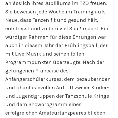
anlässlich ihres Jubiläums im TZO freuen.
Sie beweisen jede Woche im Training aufs
Neue, dass Tanzen fit und gesund hält,
entstresst und zudem viel Spaß macht. Ein
würdiger Rahmen für diese Ehrungen war
auch in diesem Jahr der Frühlingsball, der
mit Live-Musik und seinen tollen
Programmpunkten überzeugte. Nach der
gelungenen Francaise des
Anfängerschülerkurses, dem bezaubernden
und phantasievollen Auftritt zweier Kinder-
und Jugendgruppen der Tanzschule Krings
und dem Showprogramm eines
erfolgreichen Amateurtanzpaares blieben