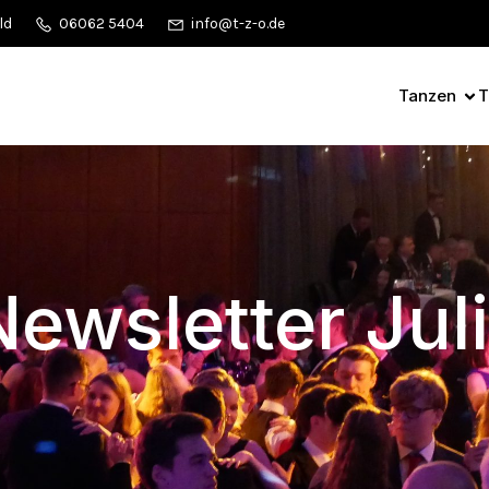
ld
06062 5404
info@t-z-o.de
Tanzen
T
ewsletter Jul