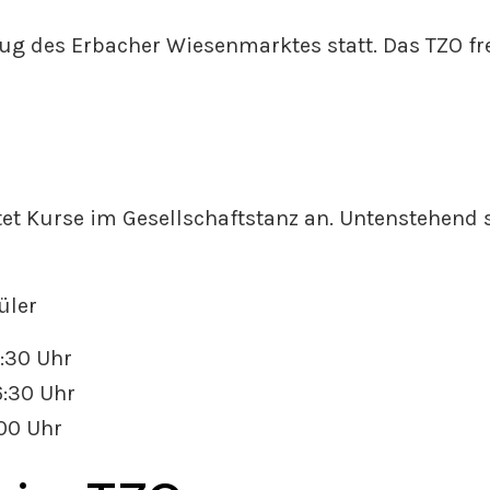
g des Erbacher Wiesenmarktes statt. Das TZO fre
t Kurse im Gesellschaftstanz an. Untenstehend 
üler
6:30 Uhr
6:30 Uhr
:00 Uhr